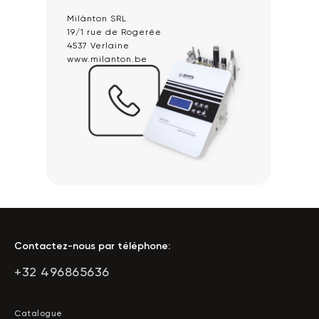
Milànton SRL
19/1 rue de Rogerée
4537 Verlaine
www.milanton.be
Contactez-nous par téléphone:
+32 496865636
C
atalogue