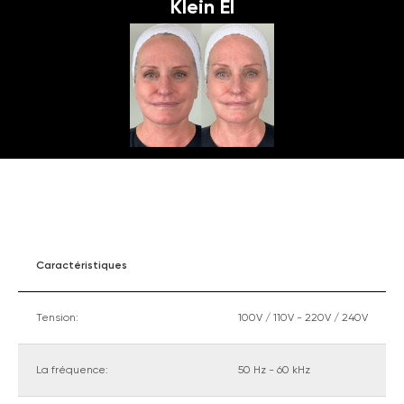
Klein El
Caractéristiques
Tension:
100V / 110V - 220V / 240V
La fréquence:
50 Hz - 60 kHz