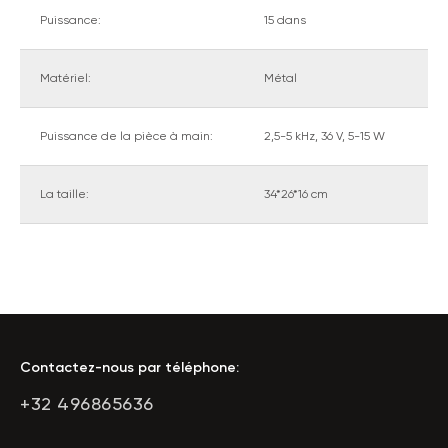
Puissance:
15 dans
Matériel:
Métal
Puissance de la pièce à main:
2,5-5 kHz, 36 V, 5-15 W
La taille:
34*26*16 cm
Contactez-nous par téléphone:
+32 496865636